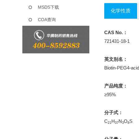
MSDS下载
化学性质
COA查询
CAS No.：
721431-18-1
英文别名：
Biotin-PEG4-aci
产品纯度：
≥95%
分子式：
C
H
N
O
S
21
37
3
8