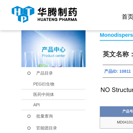
快捷导航栏 >>
化学试剂
生物试剂
PEG衍生物
当前位置：
首页
产品中心
产品目录
Biotin-PEG4-COOH
首
Monodisper
英文名称：B
产品ID: 10811
产品目录
PEG衍生物
医药中间体
API
产品号
批量查询
MD04101
官能团目录