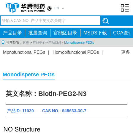
EN
Toggl
navig
产品目录
批量查询
官能团目录
MSDS下载
COA查询
当前位置：
首页
>
产品中心
>
产品目录
>
Monodisperse PEGs
Monofunctional PEGs
|
Homobifunctional PEGs
|
更多
Heterobifunctional PEGs
|
Multi-arm PEGs
|
Lipid
PEGs
|
Monodisperse PEGs
|
Fluorescent PEGs
|
Monodisperse PEGs
英文名称：Biotin-PEG2-N3
产品ID: 11030 CAS NO.: 945633-30-7