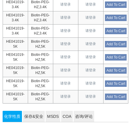
HE041019-
Biotin-PEG-
请登录
请登录
Add To Cart
3.4K
HZ,3.4K
HE041019-
Biotin-PEG-
请登录
请登录
Add To Cart
3.4K
HZ,3.4K
HE041019-
Biotin-PEG-
请登录
请登录
Add To Cart
3.4K
HZ,3.4K
HE041019-
Biotin-PEG-
请登录
请登录
Add To Cart
5K
HZ,5K
HE041019-
Biotin-PEG-
请登录
请登录
Add To Cart
5K
HZ,5K
HE041019-
Biotin-PEG-
请登录
请登录
Add To Cart
5K
HZ,5K
HE041019-
Biotin-PEG-
请登录
请登录
Add To Cart
5K
HZ,5K
HE041019-
Biotin-PEG-
请登录
请登录
Add To Cart
5K
HZ,5K
化学性质
保存&安全
MSDS
COA
咨询/评论