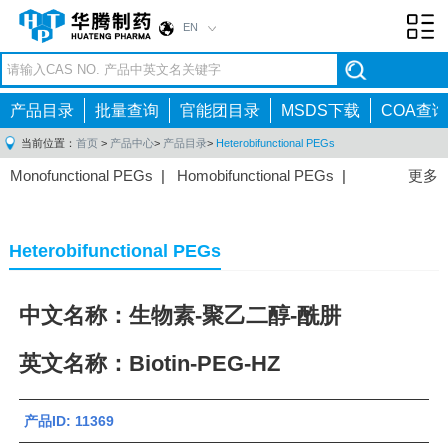
EN
Toggl
navig
产品目录
批量查询
官能团目录
MSDS下载
COA查询
当前位置：
首页
>
产品中心
>
产品目录
>
Heterobifunctional PEGs
Monofunctional PEGs
|
Homobifunctional PEGs
|
更多
Heterobifunctional PEGs
|
Multi-arm PEGs
|
Lipid
PEGs
|
Monodisperse PEGs
|
Fluorescent PEGs
|
Heterobifunctional PEGs
中文名称：生物素-聚乙二醇-酰肼
英文名称：Biotin-PEG-HZ
产品ID: 11369