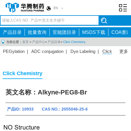
EN
Toggl
navig
产品目录
批量查询
官能团目录
MSDS下载
COA查询
当前位置：
首页
>
产品中心
>
产品目录
>
Click Chemistry
PEGylation
|
ADC conjugation
|
Dye Labeling
|
Click
更多
Chemistry
|
Drug Delivery
|
3D Printing
|
PROTAC
Linkers
|
Click Chemistry
英文名称：Alkyne-PEG8-Br
产品ID: 10933 CAS NO.: 2055046-25-6