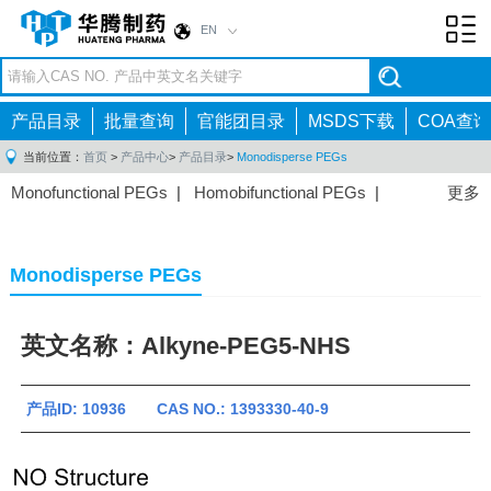
EN
Toggl
navig
产品目录
批量查询
官能团目录
MSDS下载
COA查询
当前位置：
首页
>
产品中心
>
产品目录
>
Monodisperse PEGs
Monofunctional PEGs
|
Homobifunctional PEGs
|
更多
Heterobifunctional PEGs
|
Multi-arm PEGs
|
Lipid
PEGs
|
Monodisperse PEGs
|
Fluorescent PEGs
|
Monodisperse PEGs
英文名称：Alkyne-PEG5-NHS
产品ID: 10936 CAS NO.: 1393330-40-9