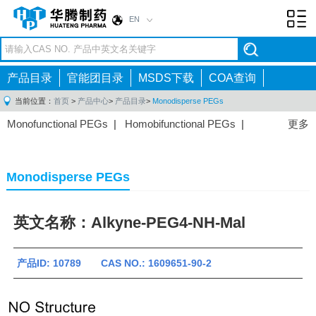
EN
Toggl
navig
产品目录
官能团目录
MSDS下载
COA查询
当前位置：
首页
>
产品中心
>
产品目录
>
Monodisperse PEGs
Monofunctional PEGs
|
Homobifunctional PEGs
|
更多
Heterobifunctional PEGs
|
Multi-arm PEGs
|
Lipid
PEGs
|
Monodisperse PEGs
|
Fluorescent PEGs
|
Monodisperse PEGs
英文名称：Alkyne-PEG4-NH-Mal
产品ID: 10789 CAS NO.: 1609651-90-2