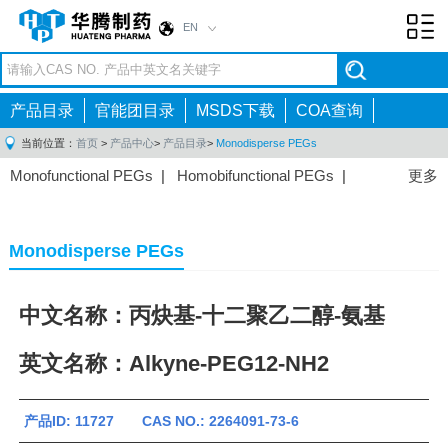
EN
Toggl
navig
产品目录
官能团目录
MSDS下载
COA查询
当前位置：
首页
>
产品中心
>
产品目录
>
Monodisperse PEGs
Monofunctional PEGs
|
Homobifunctional PEGs
|
更多
Heterobifunctional PEGs
|
Multi-arm PEGs
|
Lipid
PEGs
|
Monodisperse PEGs
|
Fluorescent PEGs
|
Monodisperse PEGs
中文名称：丙炔基-十二聚乙二醇-氨基
英文名称：Alkyne-PEG12-NH2
产品ID: 11727 CAS NO.: 2264091-73-6