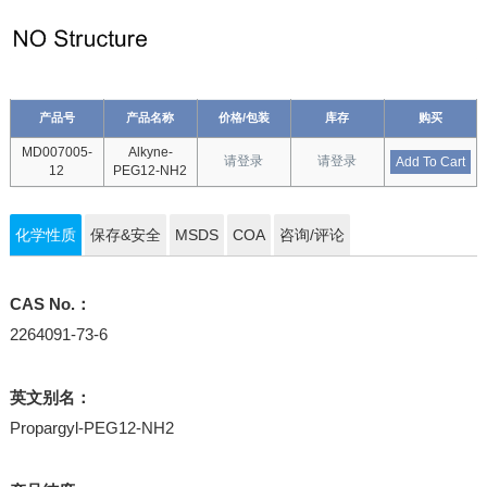
产品号
产品名称
价格/包装
库存
购买
MD007005-
Alkyne-
请登录
请登录
Add To Cart
12
PEG12-NH2
化学性质
保存&安全
MSDS
COA
咨询/评论
CAS No.：
2264091-73-6
英文别名：
Propargyl-PEG12-NH2