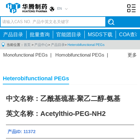
EN
Toggl
navig
产品目录
批量查询
官能团目录
MSDS下载
COA查询
当前位置：
首页
>
产品中心
>
产品目录
>
Heterobifunctional PEGs
Monofunctional PEGs
|
Homobifunctional PEGs
|
更多
Heterobifunctional PEGs
|
Multi-arm PEGs
|
Lipid
PEGs
|
Monodisperse PEGs
|
Fluorescent PEGs
|
Heterobifunctional PEGs
中文名称：乙酰基巯基-聚乙二醇-氨基
英文名称：Acetylthio-PEG-NH2
产品ID: 11372