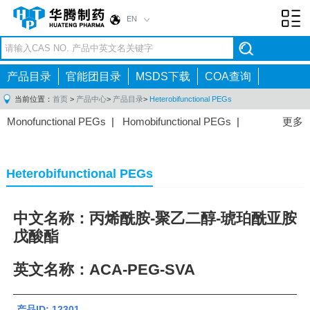
EN
Toggl
navig
产品目录
官能团目录
MSDS下载
COA查询
当前位置：
首页
>
产品中心
>
产品目录
>
Heterobifunctional PEGs
Monofunctional PEGs
|
Homobifunctional PEGs
|
更多
Heterobifunctional PEGs
|
Multi-arm PEGs
|
Lipid
PEGs
|
Monodisperse PEGs
|
Fluorescent PEGs
|
Heterobifunctional PEGs
中文名称：丙烯酰胺-聚乙二醇-琥珀酰亚胺
戊酸酯
英文名称：ACA-PEG-SVA
产品ID: 12301