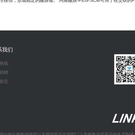
性很强，形成稳定的酰胺键。 丙烯酰胺-PEG-SCM可用于在交联的
系我们
热线
招聘
留言
进行的注册申报研究以及获得药品监管部门上市销售许可药品的生产制造