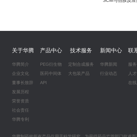
SCM与伯胺反应
关于华腾
产品中心
技术服务
新闻中心
联
华腾简介
PEG衍生物
定制合成服务
华腾新闻
服务
企业文化
医药中间体
大包装产品
行业动态
人才
董事长致辞
API
在线
发展历程
荣誉资质
社会责任
华腾专利
华腾制药的所有产品仅用于科学研究，为获得药品监管部门批准而