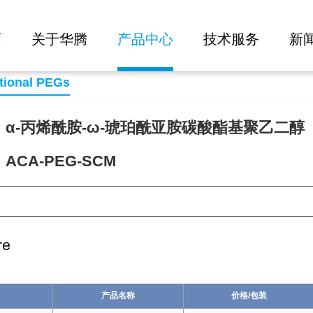
大批量询价
页
关于华腾
产品中心
技术服务
新
tional PEGs
α-丙烯酰胺-ω-琥珀酰亚胺碳酸酯基聚乙二醇
CA-PEG-SCM
91
产品名称
价格/包装