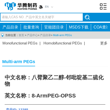
EN
Toggl
navig
产品目录
批量查询
官能团目录
MSDS下载
COA查询
当前位置：
首页
>
产品中心
>
产品目录
>
Multi-arm PEGs
Monofunctional PEGs
|
Homobifunctional PEGs
|
更多
Heterobifunctional PEGs
|
Multi-arm PEGs
|
Lipid
PEGs
|
Monodisperse PEGs
|
Fluorescent PEGs
|
Multi-arm PEGs
中文名称：八臂聚乙二醇-邻吡啶基二硫化
物
英文名称：8-ArmPEG-OPSS
产品ID: 12285