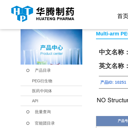
快捷导航栏 >>
化学试剂
生物试剂
PEG衍生物
当前位置：
首页
产品中心
产品目录
8-ArmPEG-GA
首
Multi-arm P
中文名称
英文名称：8
产品目录
PEG衍生物
产品ID: 102
医药中间体
API
批量查询
产品号
官能团目录