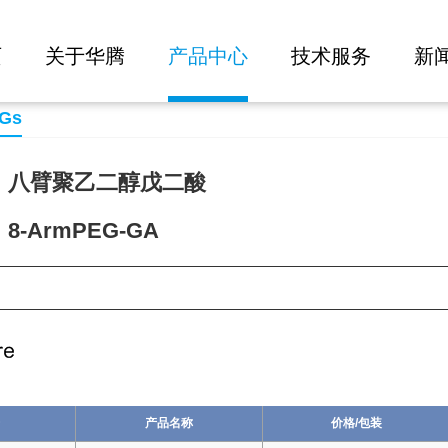
大批量询价
页
关于华腾
产品中心
技术服务
新
EGs
：八臂聚乙二醇戊二酸
-ArmPEG-GA
51
产品名称
价格/包装