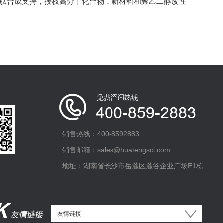
多肽合成支持，接枝高分子化合物，新材料和聚乙二醇改性
销售热线：400-8592883
销售邮箱：sales@huatengsci.com
地址：湖南省长沙市岳麓区麓谷企业广场E1栋