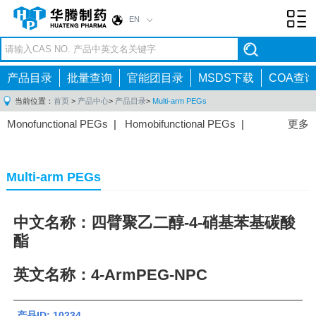
EN
Toggl
navig
产品目录
批量查询
官能团目录
MSDS下载
COA查询
当前位置：
首页
>
产品中心
>
产品目录
>
Multi-arm PEGs
Monofunctional PEGs
|
Homobifunctional PEGs
|
更多
Heterobifunctional PEGs
|
Multi-arm PEGs
|
Lipid
PEGs
|
Monodisperse PEGs
|
Fluorescent PEGs
|
Multi-arm PEGs
中文名称：四臂聚乙二醇-4-硝基苯基碳酸
酯
英文名称：4-ArmPEG-NPC
产品ID: 10234