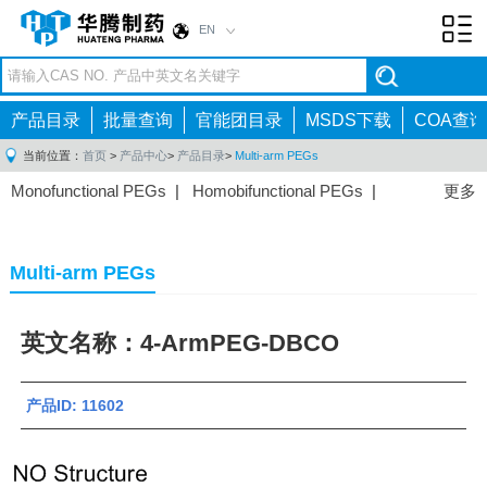
EN
Toggl
navig
产品目录
批量查询
官能团目录
MSDS下载
COA查询
当前位置：
首页
>
产品中心
>
产品目录
>
Multi-arm PEGs
Monofunctional PEGs
|
Homobifunctional PEGs
|
更多
Heterobifunctional PEGs
|
Multi-arm PEGs
|
Lipid
PEGs
|
Monodisperse PEGs
|
Fluorescent PEGs
|
Multi-arm PEGs
英文名称：4-ArmPEG-DBCO
产品ID: 11602