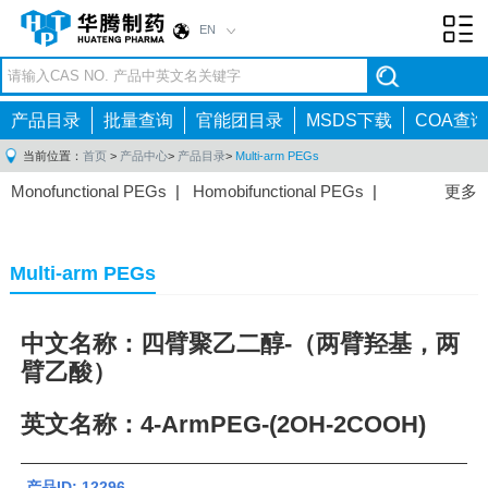
EN
Toggl
navig
产品目录
批量查询
官能团目录
MSDS下载
COA查询
当前位置：
首页
>
产品中心
>
产品目录
>
Multi-arm PEGs
Monofunctional PEGs
|
Homobifunctional PEGs
|
更多
Heterobifunctional PEGs
|
Multi-arm PEGs
|
Lipid
PEGs
|
Monodisperse PEGs
|
Fluorescent PEGs
|
Multi-arm PEGs
中文名称：四臂聚乙二醇-（两臂羟基，两
臂乙酸）
英文名称：4-ArmPEG-(2OH-2COOH)
产品ID: 12296