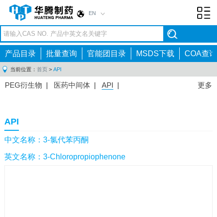
EN
Toggl
navig
产品目录
批量查询
官能团目录
MSDS下载
COA查询
当前位置：
首页
>
API
PEG衍生物
|
医药中间体
|
API
|
更多
API
中文名称：3-氯代苯丙酮
英文名称：3-Chloropropiophenone