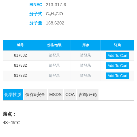
EINEC
213-317-6
分子式
C
H
ClO
9
9
分子量
168.6202
编号
价格/包装
库存
订购
817832
请登录
请登录
Add To Cart
817832
请登录
请登录
Add To Cart
817832
请登录
请登录
Add To Cart
化学性质
保存&安全
MSDS
COA
咨询/评论
熔点：
48~49℃