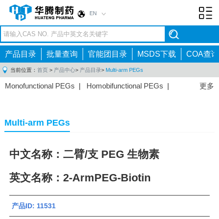
EN
Toggl
navig
产品目录
批量查询
官能团目录
MSDS下载
COA查询
当前位置：
首页
>
产品中心
>
产品目录
>
Multi-arm PEGs
Monofunctional PEGs
|
Homobifunctional PEGs
|
更多
Heterobifunctional PEGs
|
Multi-arm PEGs
|
Lipid
PEGs
|
Monodisperse PEGs
|
Fluorescent PEGs
|
Multi-arm PEGs
中文名称：二臂/支 PEG 生物素
英文名称：2-ArmPEG-Biotin
产品ID: 11531