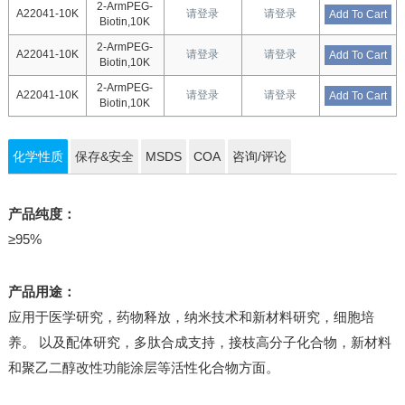
2-ArmPEG-
A22041-10K
请登录
请登录
Add To Cart
Biotin,10K
2-ArmPEG-
A22041-10K
请登录
请登录
Add To Cart
Biotin,10K
2-ArmPEG-
A22041-10K
请登录
请登录
Add To Cart
Biotin,10K
化学性质
保存&安全
MSDS
COA
咨询/评论
产品纯度：
≥95%
产品用途：
应用于医学研究，药物释放，纳米技术和新材料研究，细胞培
养。 以及配体研究，多肽合成支持，接枝高分子化合物，新材料
和聚乙二醇改性功能涂层等活性化合物方面。