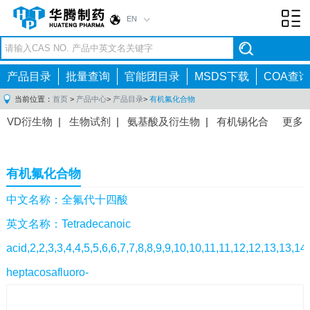
EN
Toggl
navig
产品目录
批量查询
官能团目录
MSDS下载
COA查询
当前位置：
首页
>
产品中心
>
产品目录
>
有机氟化合物
VD衍生物
|
生物试剂
|
氨基酸及衍生物
|
有机锡化合
更多
物
|
有机硼化合物
|
有机磷化合物
|
有机氟化合物
|
中间体
|
其他产品
|
抗肿瘤药物中间体
|
抗病毒药物中
有机氟化合物
间体
|
抗高血压药物中间体
|
抗糖尿病药物中间体
|
抗
感染药物中间体
|
肠胃药物中间体
|
镇痛麻醉药物中间
中文名称：全氟代十四酸
体
|
抗精神病药物中间体
|
抗炎药物中间体
|
精选原料
英文名称：Tetradecanoic
药中间体
|
其他原料药中间体
|
acid,2,2,3,3,4,4,5,5,6,6,7,7,8,8,9,9,10,10,11,11,12,12,13,13,14
heptacosafluoro-