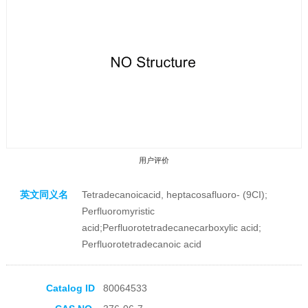
用户评价
英文同义名
Tetradecanoicacid, heptacosafluoro- (9CI);
Perfluoromyristic
acid;Perfluorotetradecanecarboxylic acid;
Perfluorotetradecanoic acid
收藏产品
Catalog ID
80064533