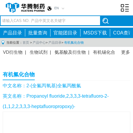
EN
Toggl
navig
产品目录
批量查询
官能团目录
MSDS下载
COA查询
当前位置：
首页
>
产品中心
>
产品目录
>
有机氟化合物
VD衍生物
|
生物试剂
|
氨基酸及衍生物
|
有机锡化合
更多
物
|
有机硼化合物
|
有机磷化合物
|
有机氟化合物
|
中间体
|
其他产品
|
抗肿瘤药物中间体
|
抗病毒药物中
有机氟化合物
间体
|
抗高血压药物中间体
|
抗糖尿病药物中间体
|
抗
感染药物中间体
|
肠胃药物中间体
|
镇痛麻醉药物中间
中文名称：2-(全氟丙氧基)全氟丙酰氟
体
|
抗精神病药物中间体
|
抗炎药物中间体
|
精选原料
英文名称：Propanoyl fluoride,2,3,3,3-tetrafluoro-2-
药中间体
|
其他原料药中间体
|
(1,1,2,2,3,3,3-heptafluoropropoxy)-