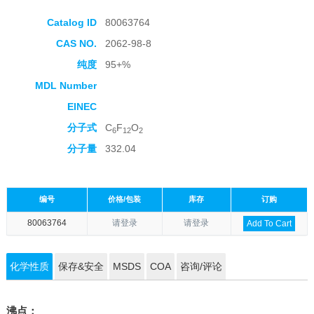
Catalog ID
80063764
CAS NO.
2062-98-8
纯度
95+%
MDL Number
EINEC
分子式
C
F
O
6
12
2
分子量
332.04
编号
价格/包装
库存
订购
80063764
请登录
请登录
Add To Cart
化学性质
保存&安全
MSDS
COA
咨询/评论
沸点：