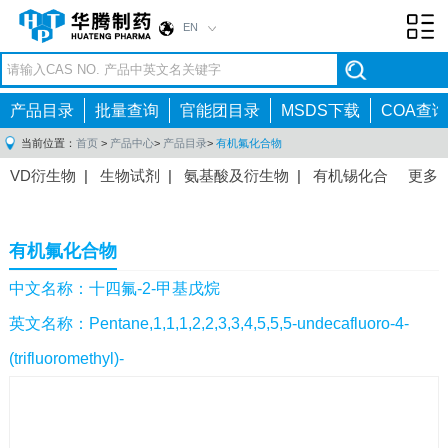
EN
Toggl
navig
产品目录
批量查询
官能团目录
MSDS下载
COA查询
当前位置：
首页
>
产品中心
>
产品目录
>
有机氟化合物
VD衍生物
|
生物试剂
|
氨基酸及衍生物
|
有机锡化合
更多
物
|
有机硼化合物
|
有机磷化合物
|
有机氟化合物
|
中间体
|
其他产品
|
抗肿瘤药物中间体
|
抗病毒药物中
有机氟化合物
间体
|
抗高血压药物中间体
|
抗糖尿病药物中间体
|
抗
感染药物中间体
|
肠胃药物中间体
|
镇痛麻醉药物中间
中文名称：十四氟-2-甲基戊烷
体
|
抗精神病药物中间体
|
抗炎药物中间体
|
精选原料
英文名称：Pentane,1,1,1,2,2,3,3,4,5,5,5-undecafluoro-4-
药中间体
|
其他原料药中间体
|
(trifluoromethyl)-