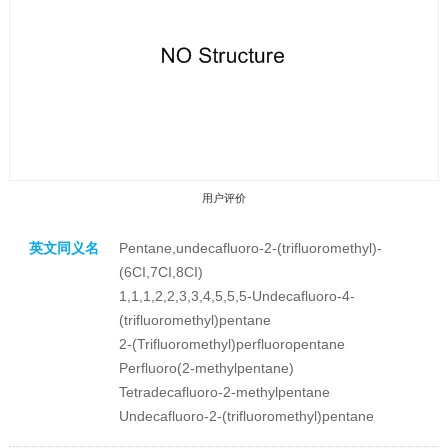
用户评价
英文同义名
Pentane,undecafluoro-2-(trifluoromethyl)-
(6CI,7CI,8CI)
1,1,1,2,2,3,3,4,5,5,5-Undecafluoro-4-
(trifluoromethyl)pentane
2-(Trifluoromethyl)perfluoropentane
收藏产品
Perfluoro(2-methylpentane)
Tetradecafluoro-2-methylpentane
Undecafluoro-2-(trifluoromethyl)pentane