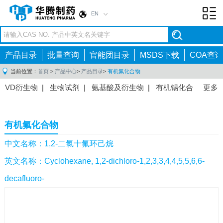
EN
Toggl
navig
产品目录
批量查询
官能团目录
MSDS下载
COA查询
当前位置：
首页
>
产品中心
>
产品目录
>
有机氟化合物
VD衍生物
|
生物试剂
|
氨基酸及衍生物
|
有机锡化合
更多
物
|
有机硼化合物
|
有机磷化合物
|
有机氟化合物
|
中间体
|
其他产品
|
抗肿瘤药物中间体
|
抗病毒药物中
有机氟化合物
间体
|
抗高血压药物中间体
|
抗糖尿病药物中间体
|
抗
感染药物中间体
|
肠胃药物中间体
|
镇痛麻醉药物中间
中文名称：1,2-二氯十氟环己烷
体
|
抗精神病药物中间体
|
抗炎药物中间体
|
精选原料
英文名称：Cyclohexane, 1,2-dichloro-1,2,3,3,4,4,5,5,6,6-
药中间体
|
其他原料药中间体
|
decafluoro-