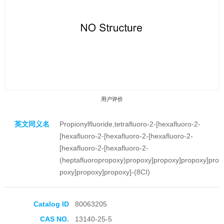
用户评价
英文同义名
Propionylfluoride,tetrafluoro-2-[hexafluoro-2-
[hexafluoro-2-[hexafluoro-2-[hexafluoro-2-
[hexafluoro-2-[hexafluoro-2-
(heptafluoropropoxy)propoxy]propoxy]propoxy]pro
poxy]propoxy]propoxy]-(8CI)
收藏产品
Catalog ID
80063205
CAS NO.
13140-25-5