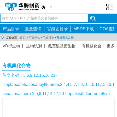
EN
Toggl
navig
产品目录
批量查询
官能团目录
MSDS下载
COA查询
当前位置：
首页
>
产品中心
>
产品目录
>
有机氟化合物
VD衍生物
|
生物试剂
|
氨基酸及衍生物
|
有机锡化合
更多
物
|
有机硼化合物
|
有机磷化合物
|
有机氟化合物
|
中间体
|
其他产品
|
抗肿瘤药物中间体
|
抗病毒药物中
有机氟化合物
间体
|
抗高血压药物中间体
|
抗糖尿病药物中间体
|
抗
感染药物中间体
|
肠胃药物中间体
|
镇痛麻醉药物中间
英文名称：3,6,9,12,15,18,21-
体
|
抗精神病药物中间体
|
抗炎药物中间体
|
精选原料
Heptaoxatetracosanoylfluoride,2,4,4,5,7,7,8,10,10,11,13,13,1
药中间体
|
其他原料药中间体
|
hexacosafluoro-2,5,8,11,14,17,20-heptakis(trifluoromethyl)-