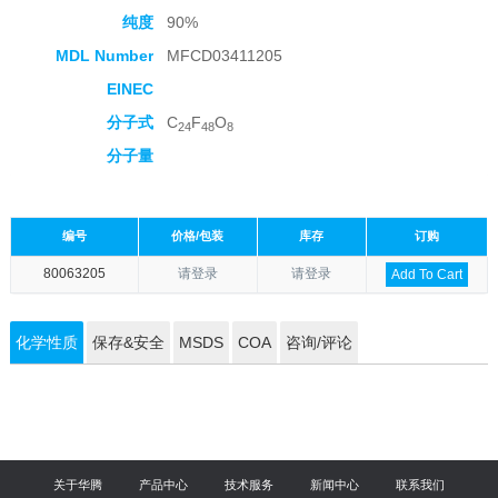
纯度
90%
MDL Number
MFCD03411205
EINEC
分子式
C
F
O
24
48
8
分子量
编号
价格/包装
库存
订购
80063205
请登录
请登录
Add To Cart
化学性质
保存&安全
MSDS
COA
咨询/评论
关于华腾
产品中心
技术服务
新闻中心
联系我们