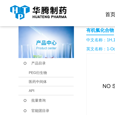
快捷导航栏 >>
化学试剂
生物试剂
PEG衍生物
当前位置：
首页
产品中心
产品目录
1H,1H-全氟-3,7-二
首
有机氟化合物
中文名称：1H,1
英文名称：1-Octanol,
产品目录
PEG衍生物
医药中间体
API
批量查询
官能团目录