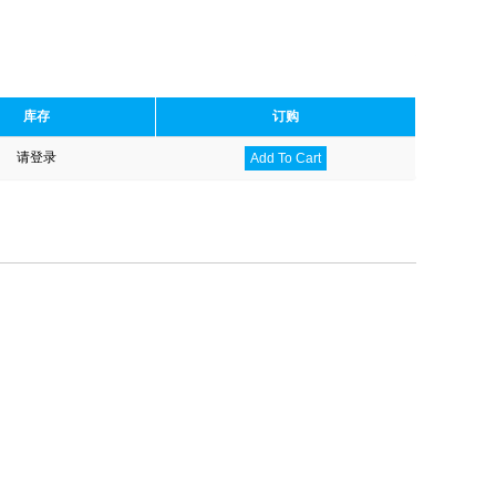
库存
订购
请登录
Add To Cart