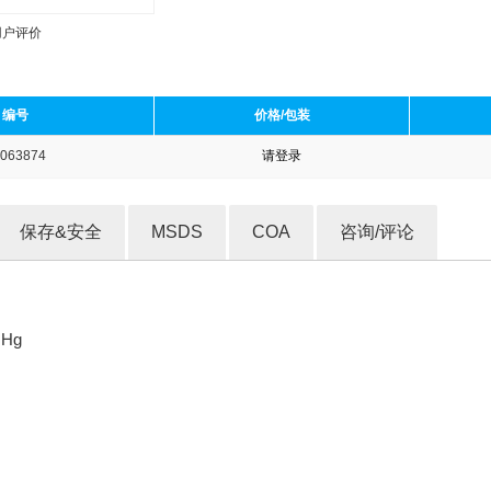
用户评价
编号
价格/包装
063874
请登录
收藏产品
保存&安全
MSDS
COA
咨询/评论
mHg