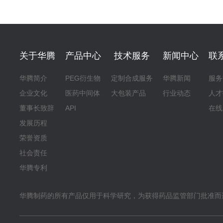
关于华腾
产品中心
技术服务
新闻中心
联
华腾简介
PEG衍生物
定制合成服务
华腾新闻
服务
企业文化
医药中间体
大包装产品
行业动态
人才
董事长致辞
API
在线
发展历程
荣誉资质
社会责任
华腾专利
华腾制药的所有产品仅用于科学研究，为获得药品监管部门批准而